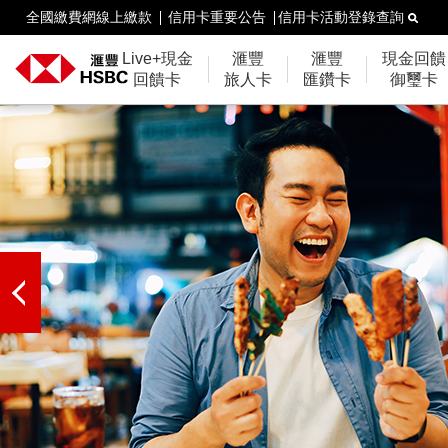
全國繳費網線上繳款
信用卡重要公告
信用卡活動登錄查詢
Live+現金
滙豐
滙豐
現金回饋
回饋卡
旅人卡
匯鑽卡
御璽卡