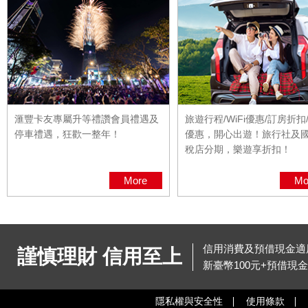
滙豐卡友專屬升等禮讚會員禮遇及
旅遊行程/WiFi優惠/訂房折扣
停車禮遇，狂歡一整年！
優惠，開心出遊！旅行社及
稅店分期，樂遊享折扣！
More
Mo
信用消費及預借現金適用
謹慎理財 信用至上
新臺幣100元+預借現
隱私權與安全性
使用條款