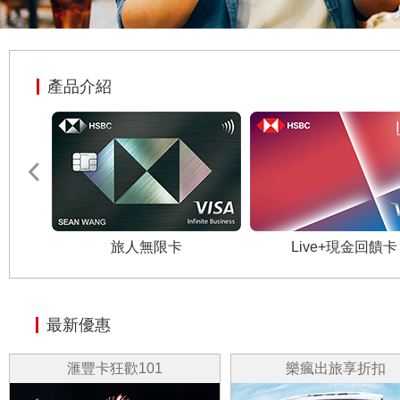
產品介紹
旅人無限卡
Live+現金回饋卡
最新優惠
滙豐卡狂歡101
樂瘋出旅享折扣