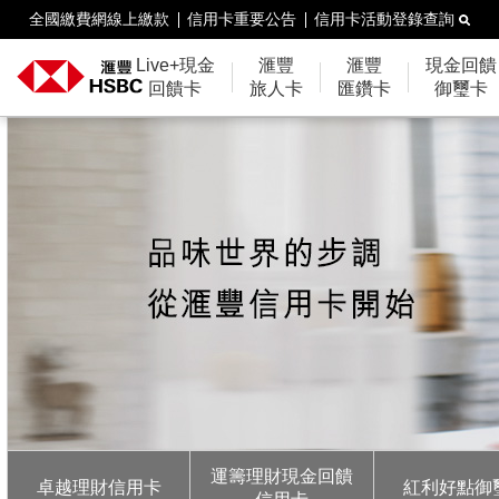
全國繳費網線上繳款
信用卡重要公告
信用卡活動登錄查詢
Live+現金
滙豐
滙豐
現金回饋
回饋卡
旅人卡
匯鑽卡
御璽卡
運籌理財現金回饋
卓越理財信用卡
紅利好點御