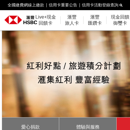
全國繳費網線上繳款
信用卡重要公告
信用卡活動登錄查詢
Live+現金
滙豐
滙豐
現金回饋
回饋卡
旅人卡
匯鑽卡
御璽卡
愛心捐款
體驗與服務