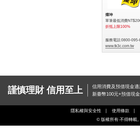
燦坤
單筆最低消費NT$20
折抵上限100%
服務電話:0800-095-
www.tk3c.com.tw
信用消費及預借現金適用
謹慎理財 信用至上
新臺幣100元+預借現
隱私權與安全性
使用條款
© 版權所有‧不得轉載